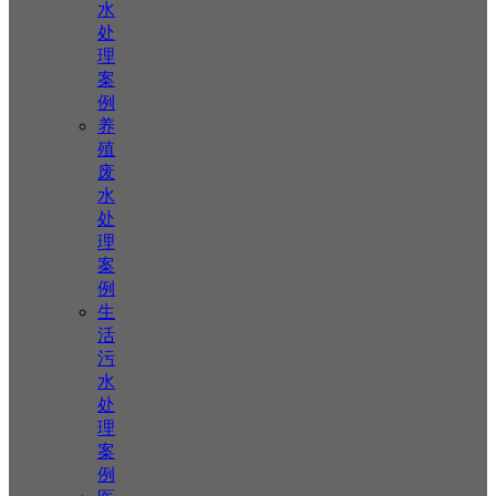
水
处
理
案
例
养
殖
废
水
处
理
案
例
生
活
污
水
处
理
案
例