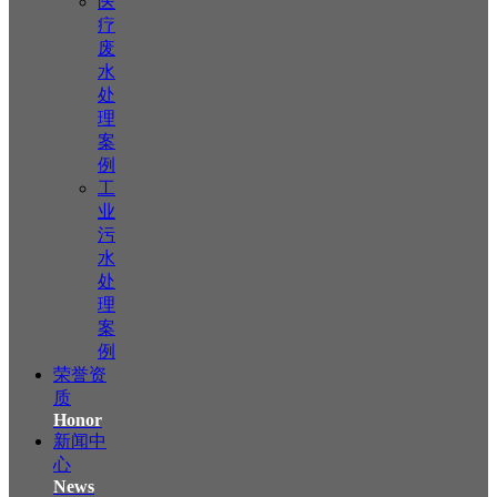
医
疗
废
水
处
理
案
例
工
业
污
水
处
理
案
例
荣誉资
质
Honor
新闻中
心
News