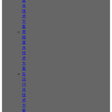
废
水
技
术
方
案
养
殖
废
水
技
术
方
案
生
活
污
水
技
术
方
案