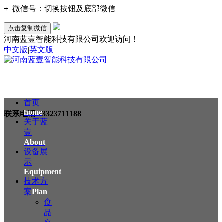
+
微信号：
切换按钮及底部微信
点击复制微信
河南蓝壹智能科技有限公司欢迎访问！
中文版
|
英文版
首页
home
联系电话
13323711188
关于蓝
壹
About
设备展
示
Equipment
技术方
案
Plan
食
品