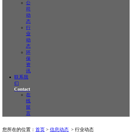
公
司
动
态
行
业
动
态
环
保
资
讯
联系我
们
Contact
在
线
留
言
您所在的位置：
首页
>
信息动态
> 行业动态