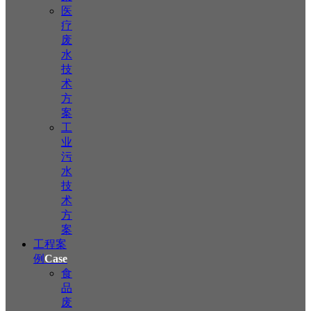
医
疗
废
水
技
术
方
案
工
业
污
水
技
术
方
案
工程案
例
Case
食
品
废