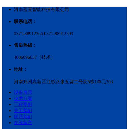
河南蓝壹智能科技有限公司
联系电话：
0371-88912366 0371-88912399
售后热线：
4006096637（技术）
地址：
河南郑州高新区红杉路张五砦二号院5栋1单元303
设备展示
技术方案
工程案例
关于我们
联系我们
在线留言