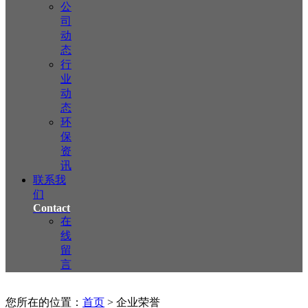
公
司
动
态
行
业
动
态
环
保
资
讯
联系我
们
Contact
在
线
留
言
您所在的位置：
首页
> 企业荣誉