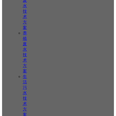
废
水
技
术
方
案
养
殖
废
水
技
术
方
案
生
活
污
水
技
术
方
案