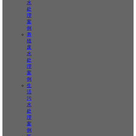
水
处
理
案
例
养
殖
废
水
处
理
案
例
生
活
污
水
处
理
案
例