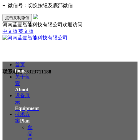
+
微信号：
切换按钮及底部微信
点击复制微信
河南蓝壹智能科技有限公司欢迎访问！
中文版
|
英文版
首页
home
联系电话
13323711188
关于蓝
壹
About
设备展
示
Equipment
技术方
案
Plan
食
品