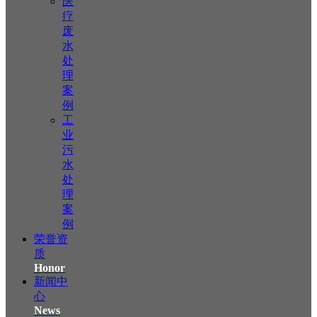
医
疗
废
水
处
理
案
例
工
业
污
水
处
理
案
例
荣誉资
质
Honor
新闻中
心
News