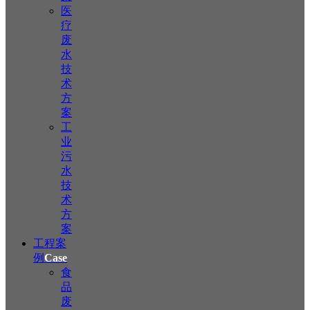
医
疗
废
水
技
术
方
案
工
业
污
水
技
术
方
案
工程案
例
Case
食
品
废