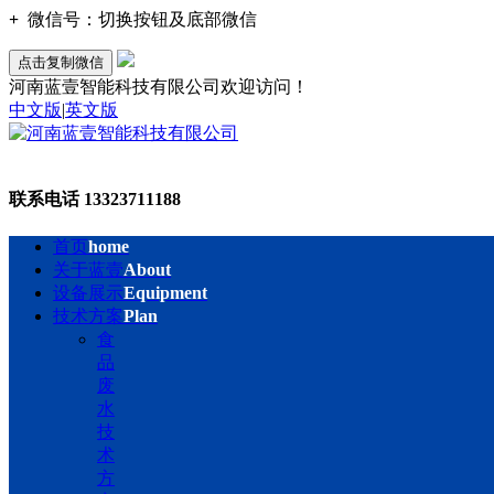
+
微信号：
切换按钮及底部微信
点击复制微信
河南蓝壹智能科技有限公司欢迎访问！
中文版
|
英文版
联系电话
13323711188
首页
home
关于蓝壹
About
设备展示
Equipment
技术方案
Plan
食
品
废
水
技
术
方