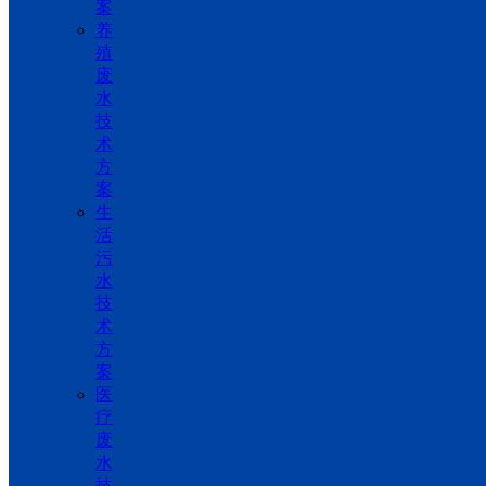
案
养
殖
废
水
技
术
方
案
生
活
污
水
技
术
方
案
医
疗
废
水
技