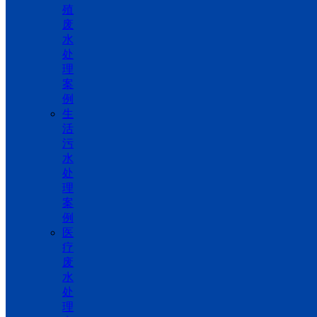
殖
废
水
处
理
案
例
生
活
污
水
处
理
案
例
医
疗
废
水
处
理