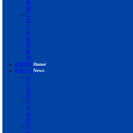
案
例
工
业
污
水
处
理
案
例
荣誉资质
Honor
新闻中心
News
公
司
动
态
行
业
动
态
环
保