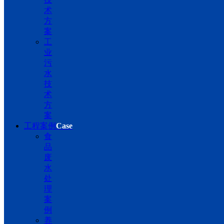
术
方
案
工
业
污
水
技
术
方
案
工程案例
Case
食
品
废
水
处
理
案
例
养