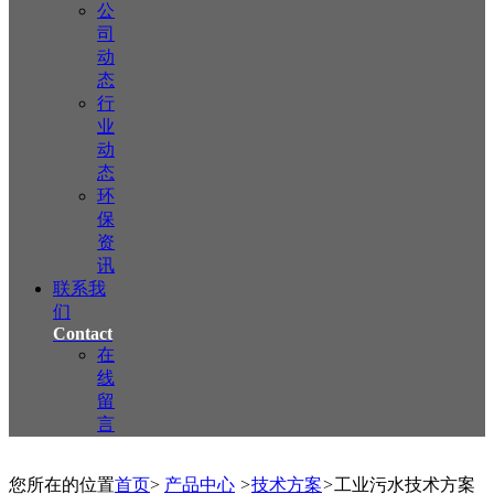
公
司
动
态
行
业
动
态
环
保
资
讯
联系我
们
Contact
在
线
留
言
您所在的位置
首页
>
产品中心
>
技术方案
>
工业污水技术方案