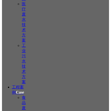
医
疗
废
水
技
术
方
案
工
业
污
水
技
术
方
案
工程案
例
Case
食
品
废