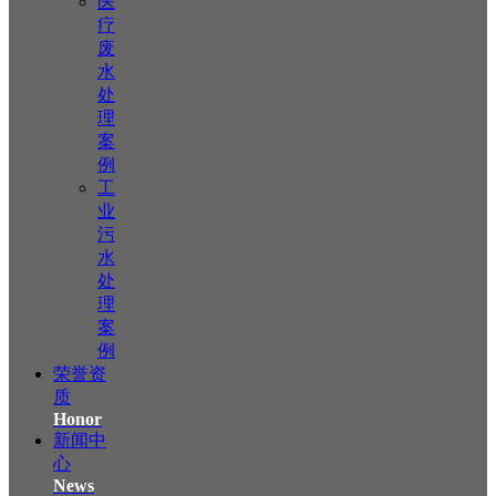
医
疗
废
水
处
理
案
例
工
业
污
水
处
理
案
例
荣誉资
质
Honor
新闻中
心
News