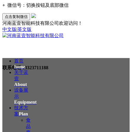
+
微信号：
切换按钮及底部微信
点击复制微信
河南蓝壹智能科技有限公司欢迎访问！
中文版
|
英文版
首页
home
联系电话
13323711188
关于蓝
壹
About
设备展
示
Equipment
技术方
案
Plan
食
品