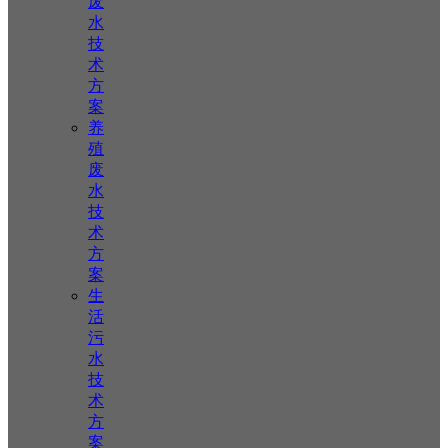
废
水
技
术
方
案
养
殖
废
水
技
术
方
案
生
活
污
水
技
术
方
案