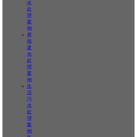
水
处
理
案
例
养
殖
废
水
处
理
案
例
生
活
污
水
处
理
案
例