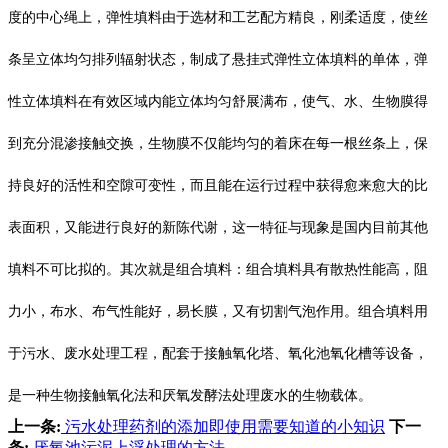
度的中心绳上，弹性填料由于选材和工艺配方精良，刚柔适度，使丝
条呈立体均匀排列辐射状态，制成了悬挂式弹性立体填料的单体，弹
性立体填料在有效区域内能立体均匀舒展满布，使气、水、生物膜得
到充分混渗接触交换，生物膜不仅能均匀的着床在每一根丝条上，保
持良好的活性和空隙可变性，而且能在运行过程中获得愈来愈大的比
表面积，又能进行良好的新陈代谢，这一特征与现象是国内目前其他
填料不可比拟的。其次就是组合填料：组合填料具有散热性能高，阻
力小，布水、布气性能好，易长膜，又有切割气泡作用。组合填料用
于污水、废水处理工程，配套于接触氧化塔、氧化池氧化槽等设备，
是一种生物接触氧化法和厌氧发酵法处理废水的生物载体。
上一条:
污水处理药剂的添加即使用需要知道的小知识
下一
条:
厌氧池污泥上浮处理的方法