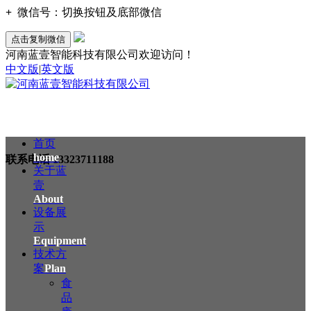
+
微信号：
切换按钮及底部微信
点击复制微信
河南蓝壹智能科技有限公司欢迎访问！
中文版
|
英文版
首页
home
联系电话
13323711188
关于蓝
壹
About
设备展
示
Equipment
技术方
案
Plan
食
品