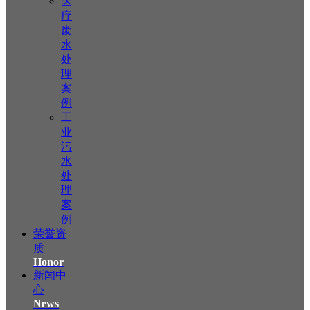
医
疗
废
水
处
理
案
例
工
业
污
水
处
理
案
例
荣誉资
质
Honor
新闻中
心
News