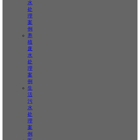
水
处
理
案
例
养
殖
废
水
处
理
案
例
生
活
污
水
处
理
案
例