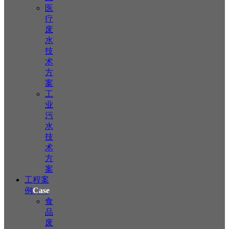
医
疗
废
水
技
术
方
案
工
业
污
水
技
术
方
案
工程案
例
Case
食
品
废