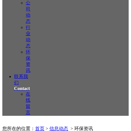
公
司
动
态
行
业
动
态
环
保
资
讯
联系我
们
Contact
在
线
留
言
您所在的位置：
首页
>
信息动态
> 环保资讯