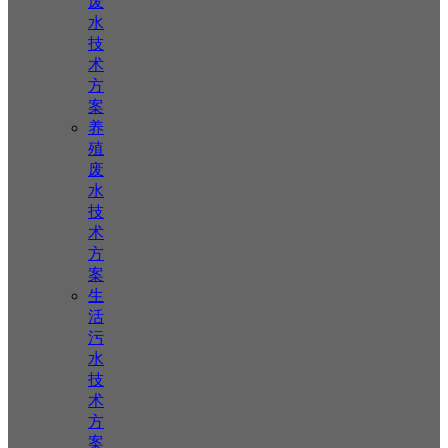
废
水
技
术
方
案
养
殖
废
水
技
术
方
案
生
活
污
水
技
术
方
案