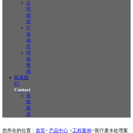
公
司
动
态
行
业
动
态
环
保
资
讯
联系我
们
Contact
在
线
留
言
您所在的位置：
首页
>
产品中心
>
工程案例
>
医疗废水处理案