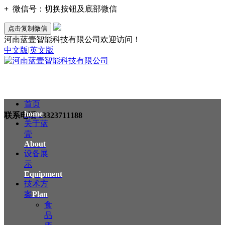
+
微信号：
切换按钮及底部微信
点击复制微信
河南蓝壹智能科技有限公司欢迎访问！
中文版
|
英文版
首页
home
联系电话
13323711188
关于蓝
壹
About
设备展
示
Equipment
技术方
案
Plan
食
品