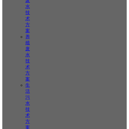
废
水
技
术
方
案
养
殖
废
水
技
术
方
案
生
活
污
水
技
术
方
案