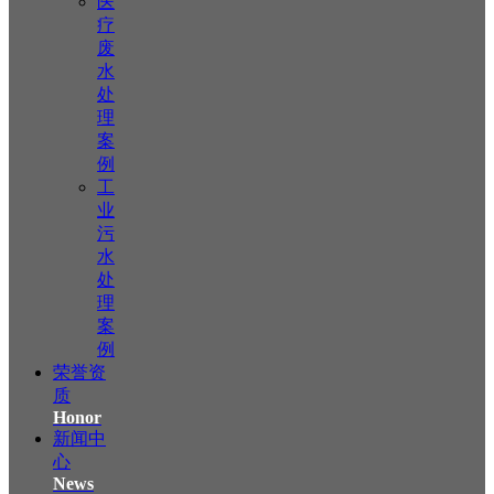
医
疗
废
水
处
理
案
例
工
业
污
水
处
理
案
例
荣誉资
质
Honor
新闻中
心
News