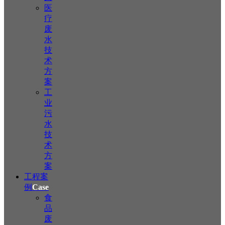
医
疗
废
水
技
术
方
案
工
业
污
水
技
术
方
案
工程案
例
Case
食
品
废