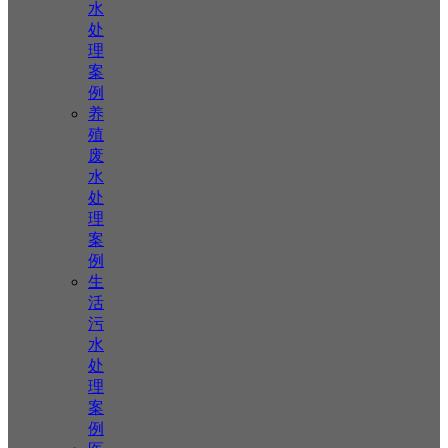
水
处
理
案
例
养
殖
废
水
处
理
案
例
生
活
污
水
处
理
案
例