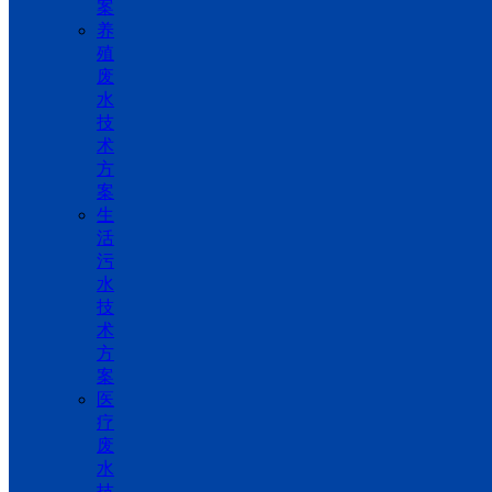
案
养
殖
废
水
技
术
方
案
生
活
污
水
技
术
方
案
医
疗
废
水
技