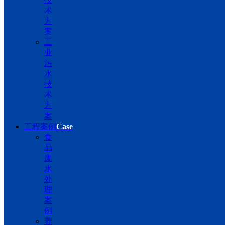
术
方
案
工
业
污
水
技
术
方
案
工程案例
Case
食
品
废
水
处
理
案
例
养