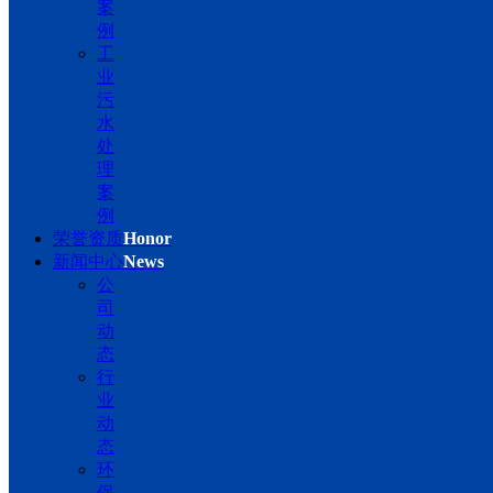
案
例
工
业
污
水
处
理
案
例
荣誉资质
Honor
新闻中心
News
公
司
动
态
行
业
动
态
环
保