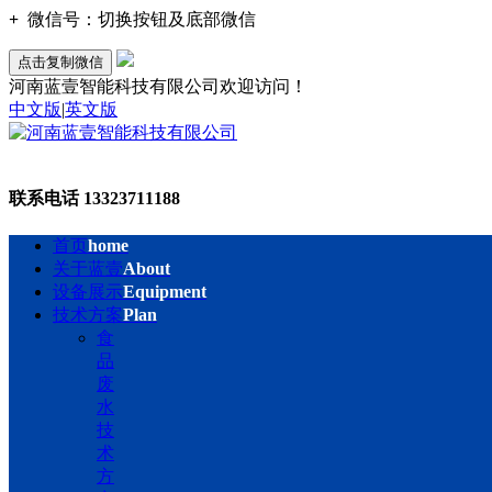
+
微信号：
切换按钮及底部微信
点击复制微信
河南蓝壹智能科技有限公司欢迎访问！
中文版
|
英文版
联系电话
13323711188
首页
home
关于蓝壹
About
设备展示
Equipment
技术方案
Plan
食
品
废
水
技
术
方