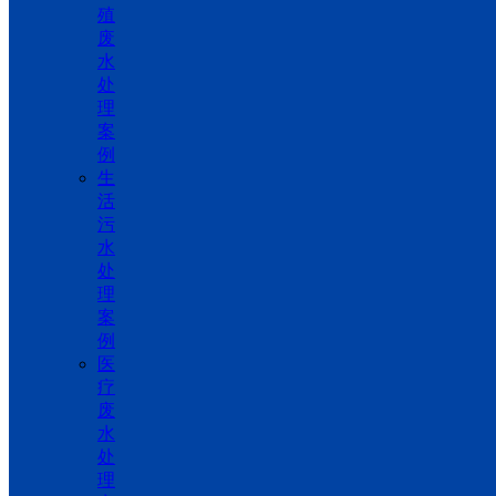
殖
废
水
处
理
案
例
生
活
污
水
处
理
案
例
医
疗
废
水
处
理