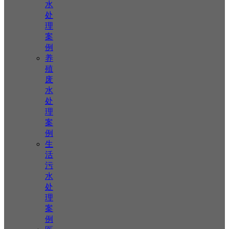
水
处
理
案
例
养
殖
废
水
处
理
案
例
生
活
污
水
处
理
案
例