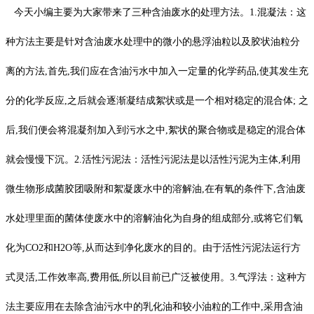
今天小编主要为大家带来了三种含油废水的处理方法。1.混凝法：这
种方法主要是针对含油废水处理中的微小的悬浮油粒以及胶状油粒分
离的方法,首先,我们应在含油污水中加入一定量的化学药品,使其发生充
分的化学反应,之后就会逐渐凝结成絮状或是一个相对稳定的混合体; 之
后,我们便会将混凝剂加入到污水之中,絮状的聚合物或是稳定的混合体
就会慢慢下沉。2.活性污泥法：活性污泥法是以活性污泥为主体,利用
微生物形成菌胶团吸附和絮凝废水中的溶解油,在有氧的条件下,含油废
水处理里面的菌体使废水中的溶解油化为自身的组成部分,或将它们氧
化为CO2和H2O等,从而达到净化废水的目的。由于活性污泥法运行方
式灵活,工作效率高,费用低,所以目前已广泛被使用。3.气浮法：这种方
法主要应用在去除含油污水中的乳化油和较小油粒的工作中,采用含油