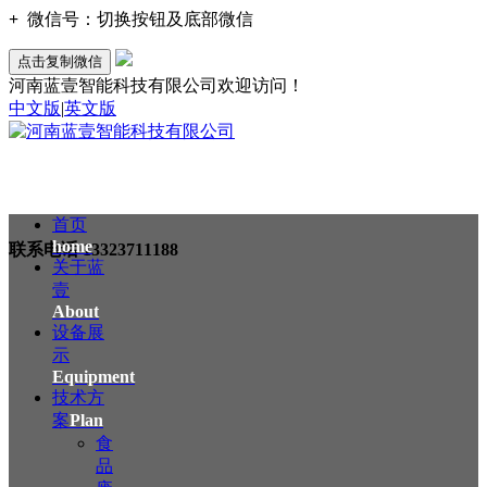
+
微信号：
切换按钮及底部微信
点击复制微信
河南蓝壹智能科技有限公司欢迎访问！
中文版
|
英文版
首页
home
联系电话
13323711188
关于蓝
壹
About
设备展
示
Equipment
技术方
案
Plan
食
品