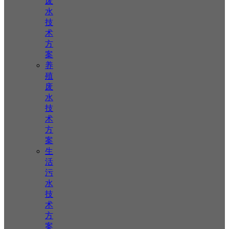
废
水
技
术
方
案
养
殖
废
水
技
术
方
案
生
活
污
水
技
术
方
案