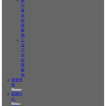
医
疗
废
水
处
理
案
例
工
业
污
水
处
理
案
例
荣誉资
质
Honor
新闻中
心
News