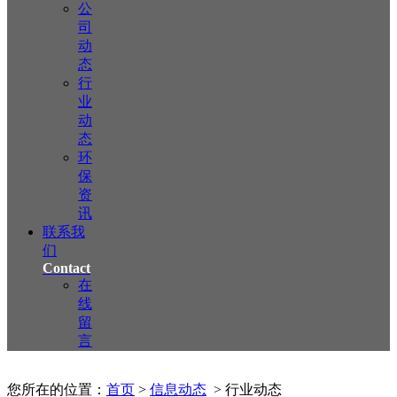
公
司
动
态
行
业
动
态
环
保
资
讯
联系我
们
Contact
在
线
留
言
您所在的位置：
首页
>
信息动态
> 行业动态