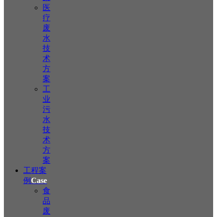
医
疗
废
水
技
术
方
案
工
业
污
水
技
术
方
案
工程案
例
Case
食
品
废