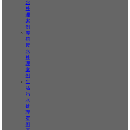
水
处
理
案
例
养
殖
废
水
处
理
案
例
生
活
污
水
处
理
案
例