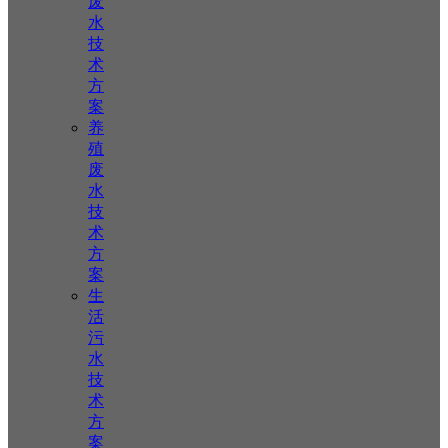
废
水
技
术
方
案
养
殖
废
水
技
术
方
案
生
活
污
水
技
术
方
案