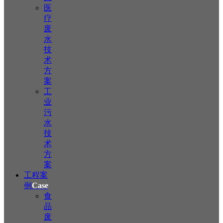
医
疗
废
水
技
术
方
案
工
业
污
水
技
术
方
案
工程案
例
Case
食
品
废