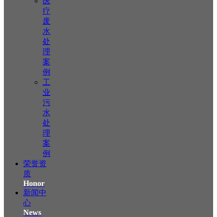
医
疗
废
水
处
理
案
例
工
业
污
水
处
理
案
例
荣誉资
质
Honor
新闻中
心
News