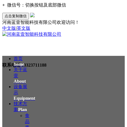
+
微信号：
切换按钮及底部微信
点击复制微信
河南蓝壹智能科技有限公司欢迎访问！
中文版
|
英文版
首页
home
联系电话
13323711188
关于蓝
壹
About
设备展
示
Equipment
技术方
案
Plan
食
品