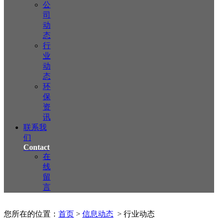
公
司
动
态
行
业
动
态
环
保
资
讯
联系我
们
Contact
在
线
留
言
您所在的位置：
首页
>
信息动态
> 行业动态