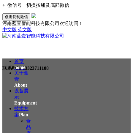
+
微信号：
切换按钮及底部微信
点击复制微信
河南蓝壹智能科技有限公司欢迎访问！
中文版
|
英文版
首页
home
联系电话
13323711188
关于蓝
壹
About
设备展
示
Equipment
技术方
案
Plan
食
品