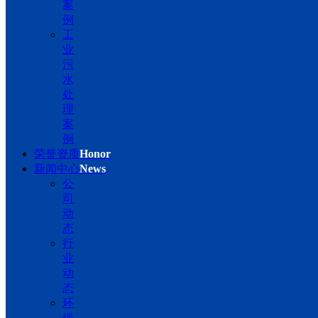
案
例
工
业
污
水
处
理
案
例
荣誉资质
Honor
新闻中心
News
公
司
动
态
行
业
动
态
环
保