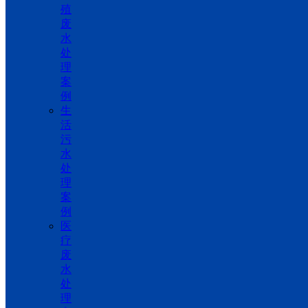
殖
废
水
处
理
案
例
生
活
污
水
处
理
案
例
医
疗
废
水
处
理