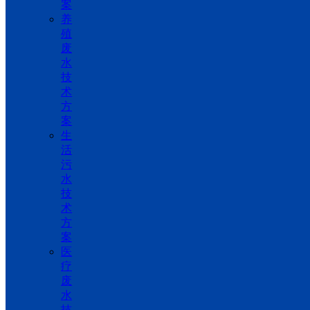
案
养
殖
废
水
技
术
方
案
生
活
污
水
技
术
方
案
医
疗
废
水
技