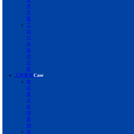
术
方
案
工
业
污
水
技
术
方
案
工程案例
Case
食
品
废
水
处
理
案
例
养