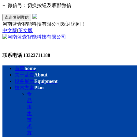
+
微信号：
切换按钮及底部微信
点击复制微信
河南蓝壹智能科技有限公司欢迎访问！
中文版
|
英文版
联系电话
13323711188
首页
home
关于蓝壹
About
设备展示
Equipment
技术方案
Plan
食
品
废
水
技
术
方