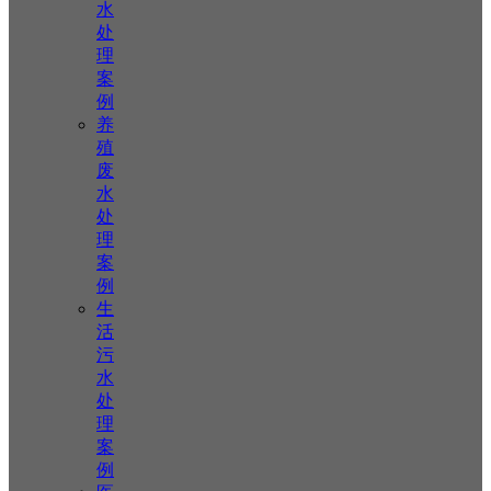
水
处
理
案
例
养
殖
废
水
处
理
案
例
生
活
污
水
处
理
案
例