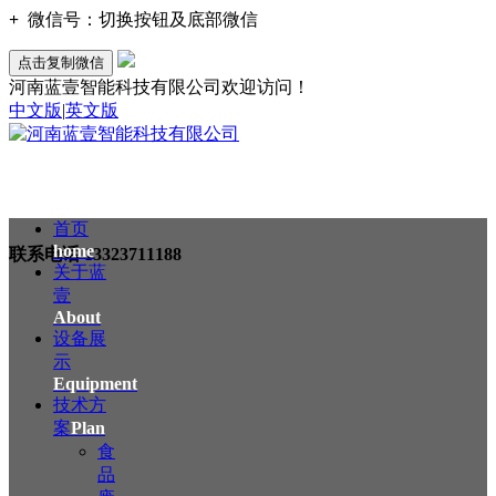
+
微信号：
切换按钮及底部微信
点击复制微信
河南蓝壹智能科技有限公司欢迎访问！
中文版
|
英文版
首页
home
联系电话
13323711188
关于蓝
壹
About
设备展
示
Equipment
技术方
案
Plan
食
品