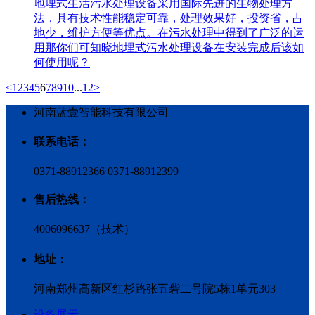
地埋式生活污水处理设备采用国际先进的生物处理方
法，具有技术性能稳定可靠，处理效果好，投资省，占
地少，维护方便等优点。在污水处理中得到了广泛的运
用那你们可知晓地埋式污水处理设备在安装完成后该如
何使用呢？
<
1
2
3
4
5
6
7
8
9
10
...
12
>
河南蓝壹智能科技有限公司
联系电话：
0371-88912366 0371-88912399
售后热线：
4006096637（技术）
地址：
河南郑州高新区红杉路张五砦二号院5栋1单元303
设备展示