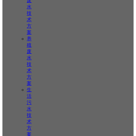
废
水
技
术
方
案
养
殖
废
水
技
术
方
案
生
活
污
水
技
术
方
案