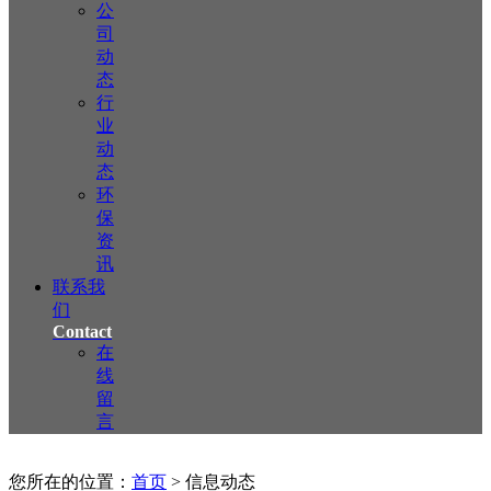
公
司
动
态
行
业
动
态
环
保
资
讯
联系我
们
Contact
在
线
留
言
您所在的位置：
首页
> 信息动态