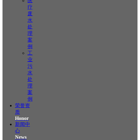
医
疗
废
水
处
理
案
例
工
业
污
水
处
理
案
例
荣誉资
质
Honor
新闻中
心
News