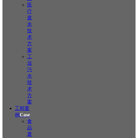
医
疗
废
水
技
术
方
案
工
业
污
水
技
术
方
案
工程案
例
Case
食
品
废